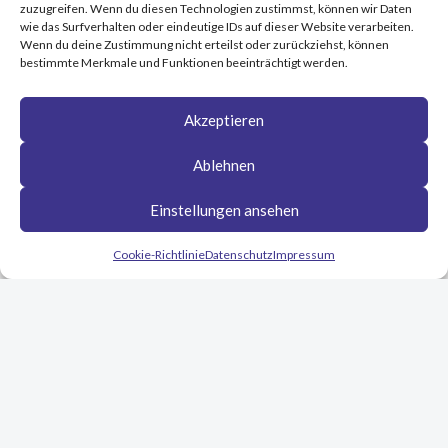
zuzugreifen. Wenn du diesen Technologien zustimmst, können wir Daten
wie das Surfverhalten oder eindeutige IDs auf dieser Website verarbeiten.
Wenn du deine Zustimmung nicht erteilst oder zurückziehst, können
bestimmte Merkmale und Funktionen beeinträchtigt werden.
Akzeptieren
Ablehnen
Einstellungen ansehen
Cookie-Richtlinie
Datenschutz
Impressum
© SteriTec® Medizintechnik
E-Mail:
mail@steritec.de
Tel.: + 49 30/68893862
AGB
Impressum
Kontakt
Datenschutz
Disclaimer
Cookie-Richtlinie (EU)