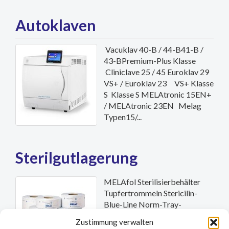
Autoklaven
Vacuklav 40-B / 44-B41-B /
43-BPremium-Plus Klasse
Cliniclave 25 / 45 Euroklav 29
VS+ / Euroklav 23 VS+ Klasse
S Klasse S MELAtronic 15EN+
/ MELAtronic 23EN Melag
Typen15/...
Sterilgutlagerung
MELAfol Sterilisierbehälter
Tupfertrommeln Stericilin-
Blue-Line Norm-Tray-
Kassetten...
Zustimmung verwalten