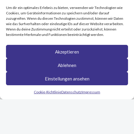
Um dir ein optimales Erlebnis zu bieten, verwenden wir Technologien wie
Cookies, um Geräteinformationen zu speichern und/oder darauf
zuzugreifen. Wenn du diesen Technologien zustimmst, können wir Daten
wie das Surfverhalten oder eindeutige IDs auf dieser Website verarbeiten.
Wenn du deine Zustimmung nicht erteilst oder zurückziehst, können
bestimmte Merkmale und Funktionen beeinträchtigt werden.
Akzeptieren
Ablehnen
Einstellungen ansehen
Cookie-Richtlinie
Datenschutz
Impressum
© SteriTec® Medizintechnik
E-Mail:
mail@steritec.de
Tel.: + 49 30/68893862